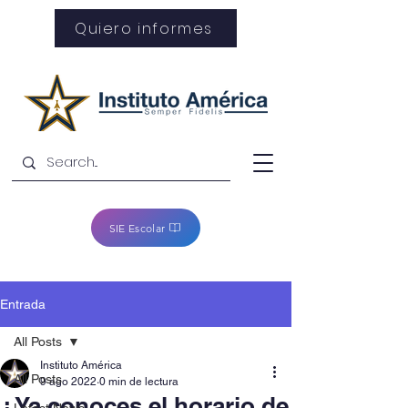
Quiero informes
SIE Escolar
Entrada
All Posts
Instituto América
All Posts
9 ago 2022
0 min de lectura
¿Ya conoces el horario de