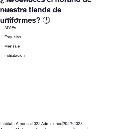
Latest News
nuestra tienda de
Aviso
uniformes? 🕘
Eventos
APAFs
Esquelas
Mensaje
Felicitación
Instituto América
2022
Admisiones
2022-2023