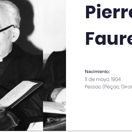
Pierr
Faur
Nacimiento:
11 de mayo
, 1904
Pessac (Peçac, Giron