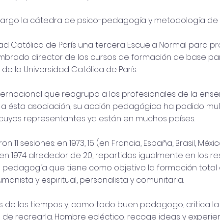
cargo la cátedra de psico-pedagogía y metodología de l
idad Católica de París una tercera Escuela Normal para 
ombrado director de los cursos de formación de base pa
 la Universidad Católica de París.
nternacional que reagrupa a los profesionales de la ense
cias a ésta asociación, su acción pedagógica ha podido mul
 cuyos representantes ya están en muchos países.
on 11 sesiones: en 1973, 15 (en Francia, España, Brasil, Méxi
n 1974 alrededor de 20, repartidas igualmente en los re
a pedagogía que tiene como objetivo la formación total 
anista y espiritual, personalista y comunitaria.
os de los tiempos y, como todo buen pedagogo, critica la
a de recrearla. Hombre ecléctico, recoge ideas y experi