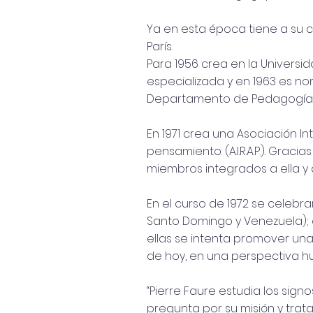
Ya en esta época tiene a su 
París.
Para 1956 crea en la Univers
especializada y en 1963 es n
Departamento de Pedagogía de
En 1971 crea una Asociación I
pensamiento: (A.I.R.A.P.). Gra
miembros integrados a ella y
En el curso de 1972 se celebrar
Santo Domingo y Venezuela); e
ellas se intenta promover un
de hoy, en una perspectiva hum
“Pierre Faure estudia los sign
pregunta por su misión y trat