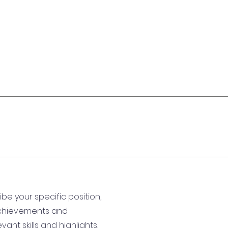
ribe your specific position,
achievements and
ant skills and highlights,