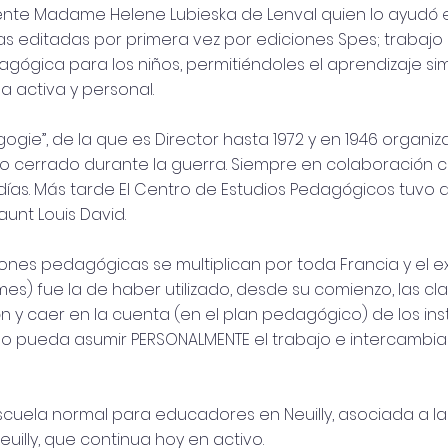
te Madame Helene Lubieska de Lenval quien lo ayudó en
editadas por primera vez por ediciones Spes; trabajo 
agógica para los niños, permitiéndoles el aprendizaje sim
ma activa y personal.
gogie”, de la que es Director hasta 1972 y en 1946 organ
io cerrado durante la guerra. Siempre en colaboración c
ías. Más tarde El Centro de Estudios Pedagógicos tuvo 
unt Louis David.
iones pedagógicas se multiplican por toda Francia y el ex
mes) fue la de haber utilizado, desde su comienzo, las cl
n y caer en la cuenta (en el plan pedagógico) de los in
o pueda asumir PERSONALMENTE el trabajo e intercambiar
cuela normal para educadores en Neuilly, asociada a la
illy, que continua hoy en activo.