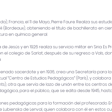
a), Francia, el 11 de Mayo, Pierre Faure. Realiza sus es
li (Bordeaux), obteniendo el título de bachillerato en cie
tura en química general.
de Jesús y en 1926 realiza su servicio militar en Siria. Es 
 en el colegio de Sarlat, después de su regreso a Vals, d
.
rdenado sacerdote y en 1936, crea una Secretaría para l
al “Centro de Estudios Pedagógicos” (París), y colabora 
s), otra que servía de lazo de unión entre los centros 
ógica, para el público, que se edita desde 1945, hasta
siones pedagógicas para la formación del profesorado.
ubienska de Lenval, quien colabora con él en estos cu