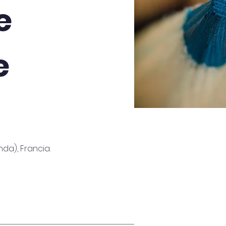
e
e
da), Francia.