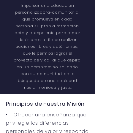
Impulsar una educación
personalizadora-comunitaria
que promueva en cada
persona su propia formación,
apta y competente para tomar
decisiones a fin de realizar
acciones libres y autónomas,
que le permita lograr el
proyecto de vida al que aspira,
en un compromiso solidario
con su comunidad, en la
búsqueda de una sociedad
más armoniosa y justa.
Principios de nuestra Misión
• Ofrecer una enseñanza que
privilegie las diferencias
personales de valor y responda