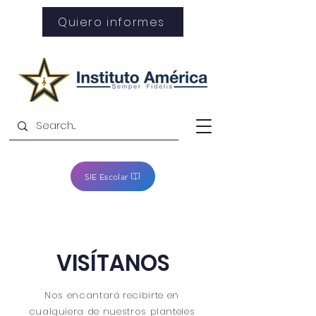
Quiero informes
SIE Escolar
VISÍTANOS
Nos encantará recibirte en
cualquiera de nuestros planteles