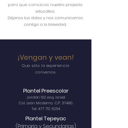
para que conozcas
nuestro proyecto
educativo.
Déjanos tus datos y nos comunicamos
contigo a la brevedad.
¡Vengan y vean
!
Que sólo la experiencia
convence.
Plantel Preescolar
Jordán 102 esq. Israel
Col. León Moderno. C.P. 37480.
Tel:
477 712 6254
Plantel Tepeyac
(Primaria y Secundarias)