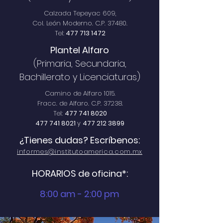
Calzada Tepeyac 609,
Col. León Moderno. C.P. 37480.
Tel:
477 713 1472
Plantel Alfaro
(Primaria, Secundaria,
Bachillerato y Licenciaturas)
Camino de Alfaro 1015.
Fracc. de Alfaro. C.P. 37238.
Tel:
477 741 8020
477 741 8021
y
477 212 3899
¿Tienes dudas? Escríbenos:
informes@institutoamerica.com.mx
HORARIOS de oficina*:
8:00 am - 2:00 pm