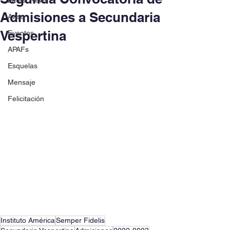
Latest News
Admisiones a Secundaria
Aviso
Vespertina
Eventos
APAFs
Esquelas
Mensaje
Felicitación
Instituto América
Semper Fidelis