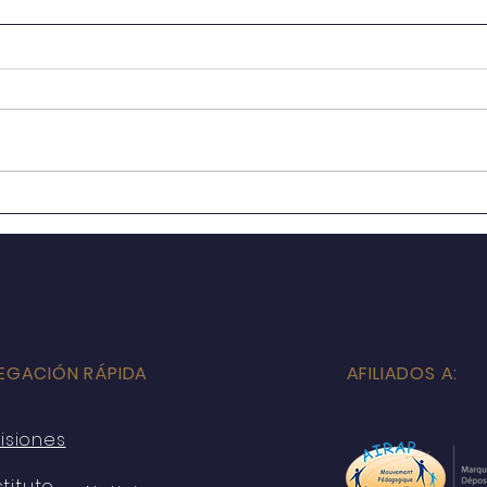
Misa
Conferencia para Padres de
Familia "Prevención de
Riesgos Psicosociales"
EGACIÓN RÁPIDA
AFILIADOS A:
isiones
stituto