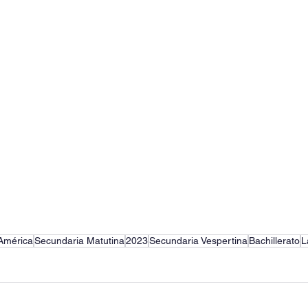
 América
Secundaria Matutina
2023
Secundaria Vespertina
Bachillerato
L