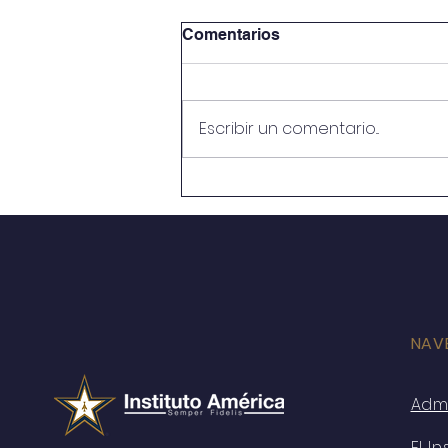
Comentarios
Escribir un comentario...
Festival y Verbena de Día
de Muertos (Secundaria
plantel Alfaro)
NAV
Adm
El In