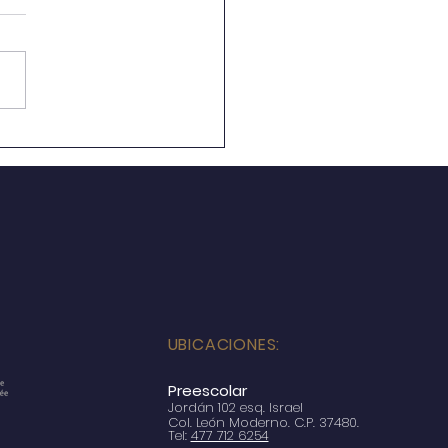
io de Periodo
cional
UBICACIONES:
Preescolar
Jordán 102 esq. Israel
Col. León Moderno. C.P. 37480.
Tel:
477 712 6254