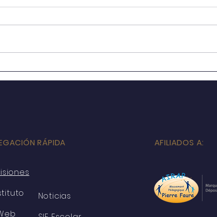
¡Evita pagar recargos en tu
Inic
colegiatura!
Vaca
EGACIÓN RÁPIDA
AFILIADOS A:
isiones
stituto
Noticias
Web
SIE Escolar