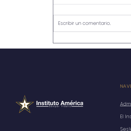
Escribir un comentario...
MAÑANA, Suspensión de
Clases
NAV
Adm
El In
Ses