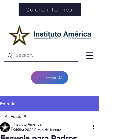
Quiero informes
SIE Escolar
Entrada
All Posts
Instituto América
All Posts
9 sept 2022
0 min de lectura
Escuela para Padres