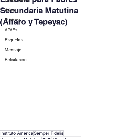
Latest News
Secundaria Matutina
Aviso
(Alfaro y Tepeyac)
Eventos
APAFs
Esquelas
Mensaje
Felicitación
Instituto America
Semper Fidelis