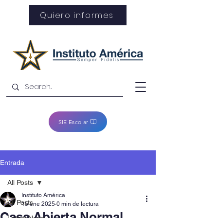
Quiero informes
SIE Escolar
Entrada
All Posts
Instituto América
All Posts
15 ene 2025
0 min de lectura
Casa Abierta Normal