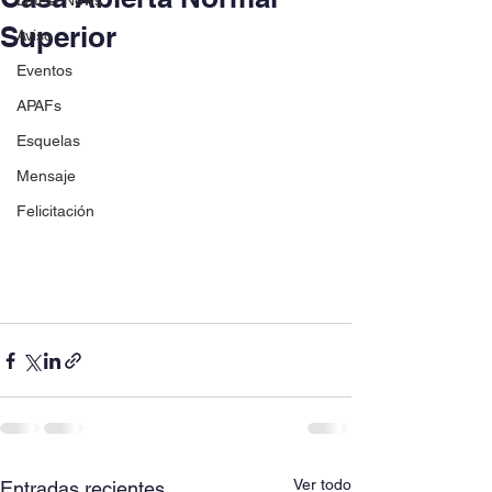
Latest News
Superior
Aviso
Eventos
APAFs
Esquelas
Mensaje
Felicitación
Ver todo
Entradas recientes