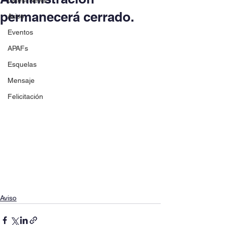
Latest News
permanecerá cerrado.
Aviso
Eventos
APAFs
Esquelas
Mensaje
Felicitación
Aviso