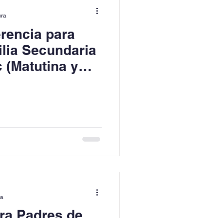
ura
rencia para
lia Secundaria
 (Matutina y
ra
ra Padres de