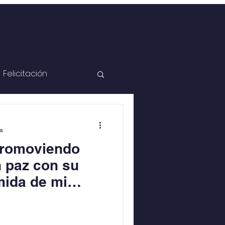
Felicitación
ra
Promoviendo
n paz con su
mida de mi