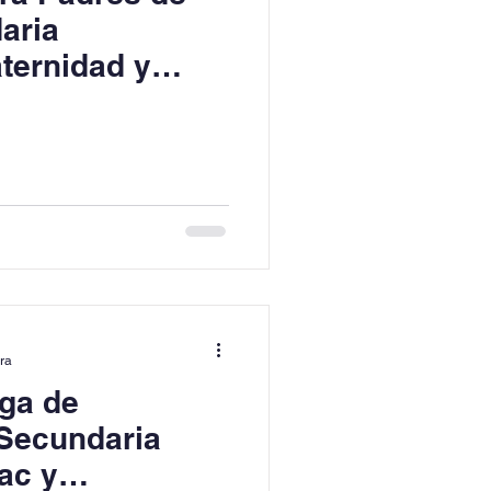
aria
aternidad y
Afectiva"
ura
ga de
 Secundaria
ac y