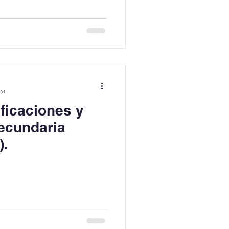
ura
ficaciones y
ecundaria
).