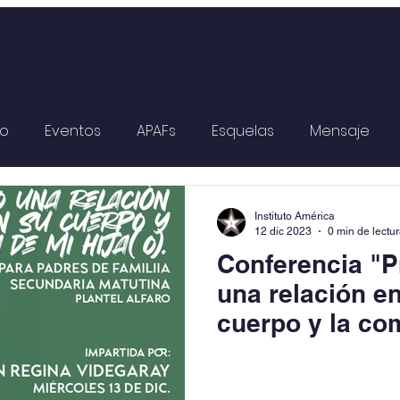
so
Eventos
APAFs
Esquelas
Mensaje
Instituto América
12 dic 2023
0 min de lectu
Conferencia "
una relación e
cuerpo y la co
hija(o)".