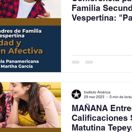
Familia Secund
Vespertina: "P
Comunicación 
Instituto América
29 mar 2023
0 min de lect
MAÑANA Entre
Calificaciones
Matutina Tepey