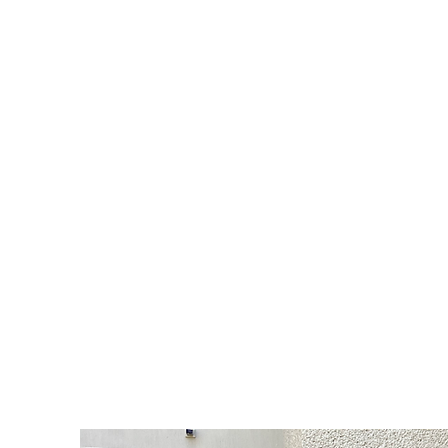
¡82 a
Más 