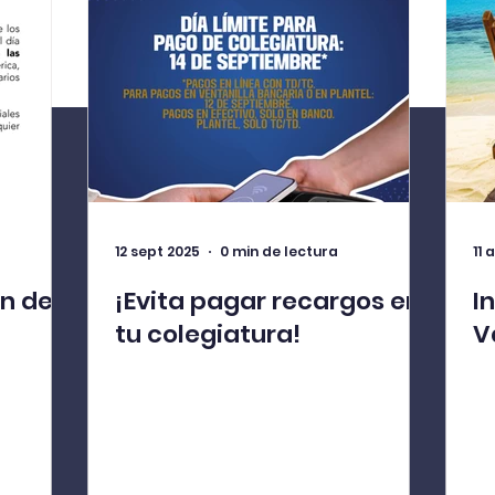
12 sept 2025
0 min de lectura
11 
n de
¡Evita pagar recargos en
I
tu colegiatura!
V