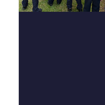
Admisiones 2
Somos una escuela de 
abiertas, por lo que te i
conocer nuestro proyecto 
asistiendo a una clase m