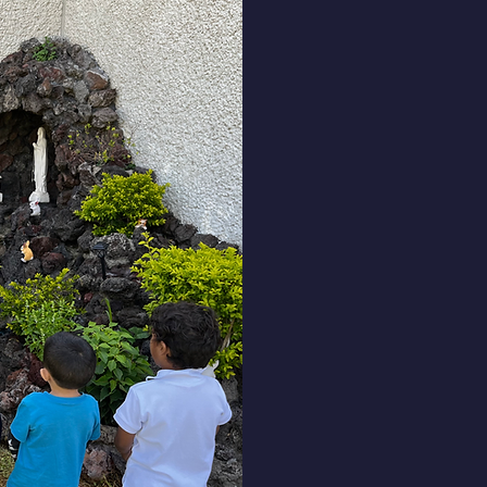
Descubre 
Co
(en palab
famili
80 a
hombr