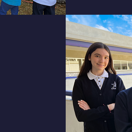
02
6
-27
puertas
nvitamos a
educativo,
uestra*.