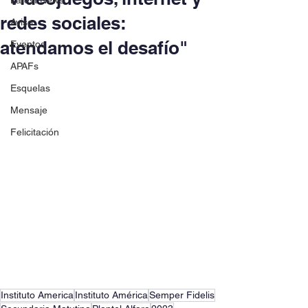
Latest News
redes sociales:
Aviso
atendamos el desafío"
Eventos
APAFs
Esquelas
Mensaje
Felicitación
Instituto America
Instituto América
Semper Fidelis