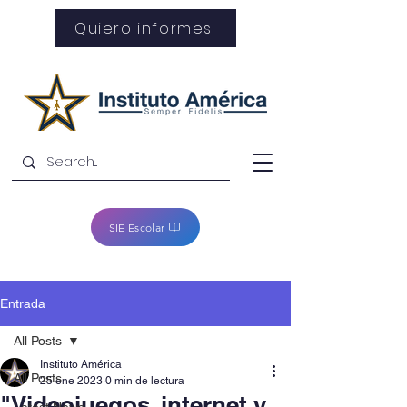
Quiero informes
SIE Escolar
Entrada
All Posts
Instituto América
All Posts
25 ene 2023
0 min de lectura
"Videojuegos, internet y