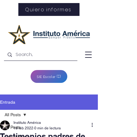
Quiero informes
SIE Escolar
Entrada
All Posts
Instituto América
All Posts
18 feb 2022
0 min de lectura
Testimonios padres de