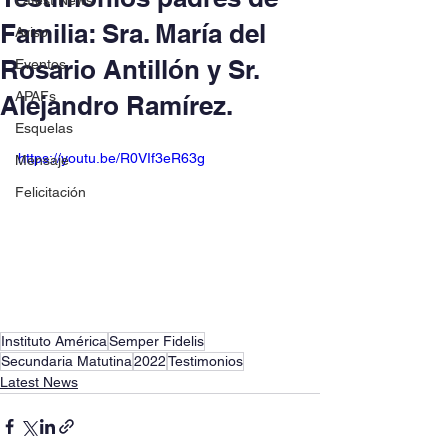
Latest News
Familia: Sra. María del
Aviso
Rosario Antillón y Sr.
Eventos
APAFs
Alejandro Ramírez.
Esquelas
https://youtu.be/R0VIf3eR63g
Mensaje
Felicitación
Instituto América
Semper Fidelis
Secundaria Matutina
2022
Testimonios
Latest News