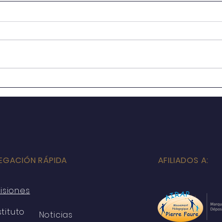
Suspensión de Clases por
Susp
CTE
CTE 
Secu
EGACIÓN RÁPIDA
AFILIADOS A:
isiones
stituto
Noticias