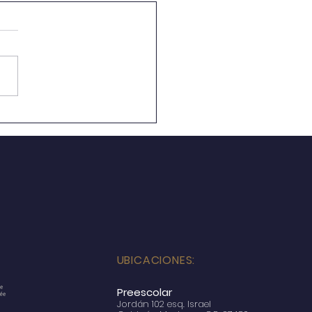
ensión de Clases por
(Preescolar, Primaria y
ndarias).
UBICACIONES:
Preescolar
Jordán 102 esq. Israel