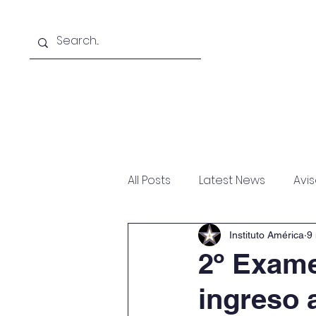
Inicio
El Instituto
All Posts
Latest News
Avi
Instituto América
9
2º Exam
ingreso 