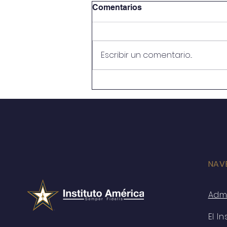
Comentarios
Escribir un comentario...
MAÑANA Suspensión de
Clases por CTE
NAV
Adm
El In